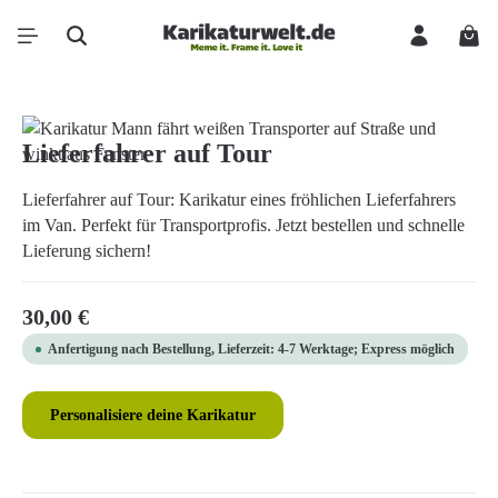
Zum Hauptinhalt springen
Ware
Bildergalerie überspringen
Lieferfahrer auf Tour
Lieferfahrer auf Tour: Karikatur eines fröhlichen Lieferfahrers
im Van. Perfekt für Transportprofis. Jetzt bestellen und schnelle
Lieferung sichern!
Regulärer Preis:
30,00 €
Anfertigung nach Bestellung, Lieferzeit: 4-7 Werktage; Express möglich
Personalisiere deine Karikatur