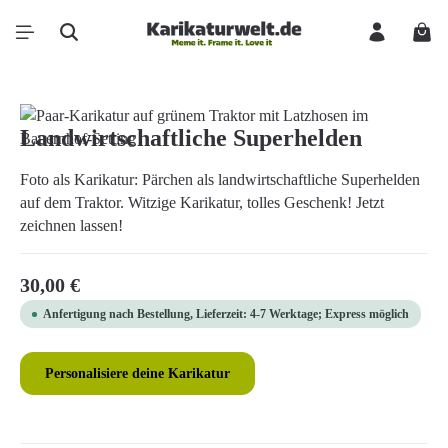
Zum Hauptinhalt springen
Ware
Bildergalerie überspringen
Landwirtschaftliche Superhelden
Foto als Karikatur: Pärchen als landwirtschaftliche Superhelden
auf dem Traktor. Witzige Karikatur, tolles Geschenk! Jetzt
zeichnen lassen!
Regulärer Preis:
30,00 €
Anfertigung nach Bestellung, Lieferzeit: 4-7 Werktage; Express möglich
Personalisiere deine Karikatur