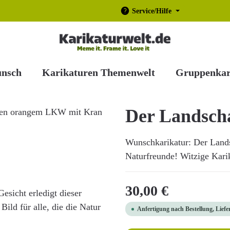
Service/Hilfe
unsch
Karikaturen Themenwelt
Gruppenkar
Der Landscha
Wunschkarikatur: Der Landsc
Naturfreunde! Witzige Karik
Regulärer Preis:
30,00 €
esicht erledigt dieser
Bild für alle, die die Natur
Anfertigung nach Bestellung, Liefe