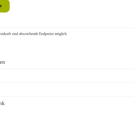
r
nkorb sind abweichende Endpreise möglich.
ren
nk