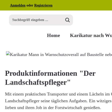
Anmelden
oder
Registrieren
m Hauptinhalt springen
Zur Suche springen
Zur Hauptnavigation springen
Home
Karikatur nach W
Bildergalerie überspringen
Produktinformationen "Der
Landschaftspfleger"
Mit einem praktischen Transporter und einem Lächeln im G
Landschaftspfleger seine täglichen Aufgaben. Ein witziges 
lieben und ihren Job in der Forstwirtschaft genießen.