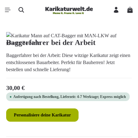
Zum Hauptinhalt springen
Ware
Bildergalerie überspringen
Baggerfahrer bei der Arbeit
Baggerfahrer bei der Arbeit: Diese witzige Karikatur zeigt einen
entschlossenen Bauarbeiter. Perfekt für Bauherren! Jetzt
bestellen und schnelle Lieferung!
Regulärer Preis:
30,00 €
Anfertigung nach Bestellung, Lieferzeit: 4-7 Werktage; Express möglich
Personalisiere deine Karikatur