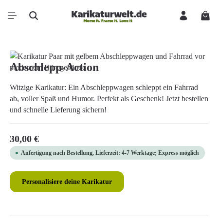
Zum Hauptinhalt springen
Ware
Bildergalerie überspringen
Abschlepp-Action
Witzige Karikatur: Ein Abschleppwagen schleppt ein Fahrrad
ab, voller Spaß und Humor. Perfekt als Geschenk! Jetzt bestellen
und schnelle Lieferung sichern!
Regulärer Preis:
30,00 €
Anfertigung nach Bestellung, Lieferzeit: 4-7 Werktage; Express möglich
Personalisiere deine Karikatur