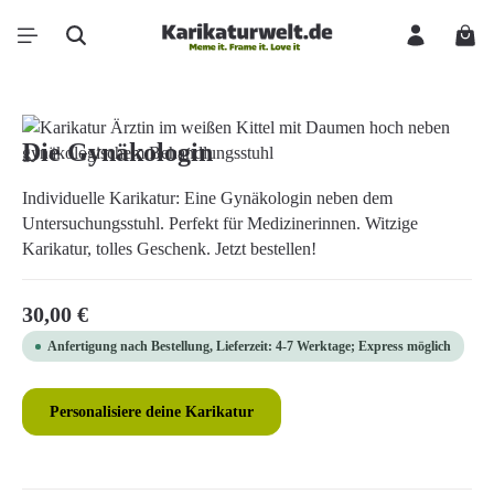
Zum Hauptinhalt springen
Ware
Bildergalerie überspringen
Die Gynäkologin
Individuelle Karikatur: Eine Gynäkologin neben dem
Untersuchungsstuhl. Perfekt für Medizinerinnen. Witzige
Karikatur, tolles Geschenk. Jetzt bestellen!
Regulärer Preis:
30,00 €
Anfertigung nach Bestellung, Lieferzeit: 4-7 Werktage; Express möglich
Personalisiere deine Karikatur