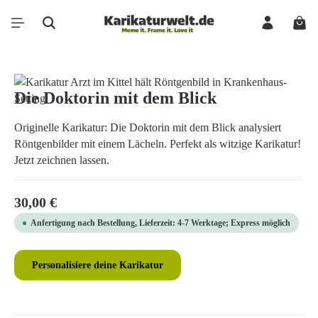
Zum Hauptinhalt springen
Ware
Bildergalerie überspringen
Die Doktorin mit dem Blick
Originelle Karikatur: Die Doktorin mit dem Blick analysiert
Röntgenbilder mit einem Lächeln. Perfekt als witzige Karikatur!
Jetzt zeichnen lassen.
Regulärer Preis:
30,00 €
Anfertigung nach Bestellung, Lieferzeit: 4-7 Werktage; Express möglich
Personalisiere deine Karikatur