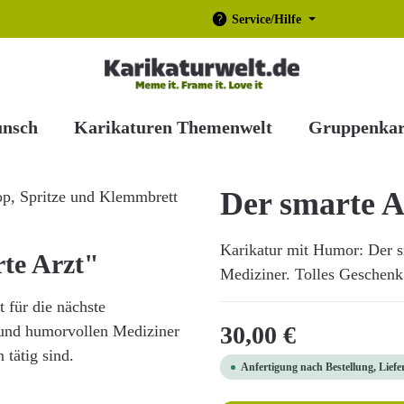
Service/Hilfe
unsch
Karikaturen Themenwelt
Gruppenkar
Der smarte A
Karikatur mit Humor: Der sm
te Arzt"
Mediziner. Tolles Geschenk!
t für die nächste
Regulärer Preis:
30,00 €
n und humorvollen Mediziner
 tätig sind.
Anfertigung nach Bestellung, Liefe