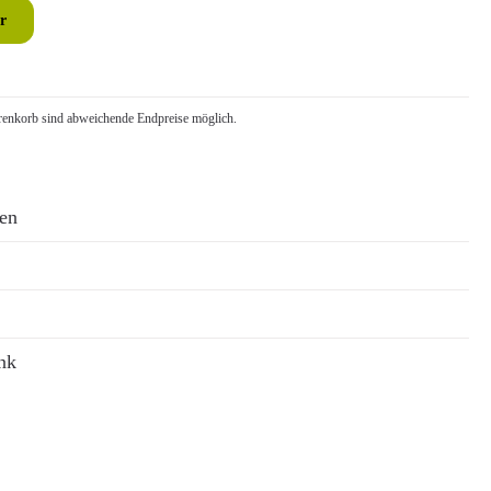
r
nkorb sind abweichende Endpreise möglich.
ren
nk