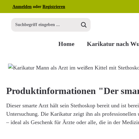
Anmelden
oder
Registrieren
m Hauptinhalt springen
Zur Suche springen
Zur Hauptnavigation springen
Home
Karikatur nach W
Bildergalerie überspringen
Produktinformationen "Der smar
Dieser smarte Arzt hält sein Stethoskop bereit und ist berei
Untersuchung. Die Karikatur zeigt ihn als professionelle
– ideal als Geschenk für Ärzte oder alle, die in der Medizin