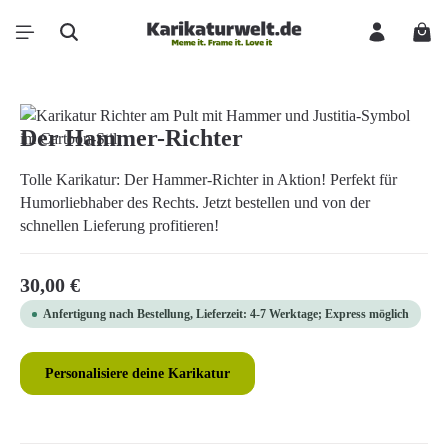
Zum Hauptinhalt springen
Ware
Bildergalerie überspringen
Der Hammer-Richter
Tolle Karikatur: Der Hammer-Richter in Aktion! Perfekt für
Humorliebhaber des Rechts. Jetzt bestellen und von der
schnellen Lieferung profitieren!
Regulärer Preis:
30,00 €
Anfertigung nach Bestellung, Lieferzeit: 4-7 Werktage; Express möglich
Personalisiere deine Karikatur