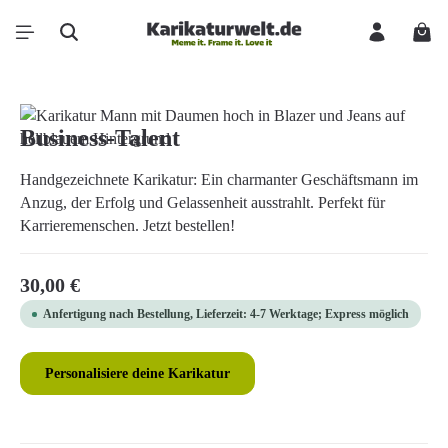
Zum Hauptinhalt springen
Ware
Bildergalerie überspringen
Business-Talent
Handgezeichnete Karikatur: Ein charmanter Geschäftsmann im
Anzug, der Erfolg und Gelassenheit ausstrahlt. Perfekt für
Karrieremenschen. Jetzt bestellen!
Regulärer Preis:
30,00 €
Anfertigung nach Bestellung, Lieferzeit: 4-7 Werktage; Express möglich
Personalisiere deine Karikatur